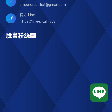
emperordentist@gmail.com
官方 Line
https://lin.ee/KufFy53
臉書粉絲團