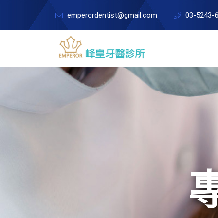
emperordentist@gmail.com
03-5243-
找回
一