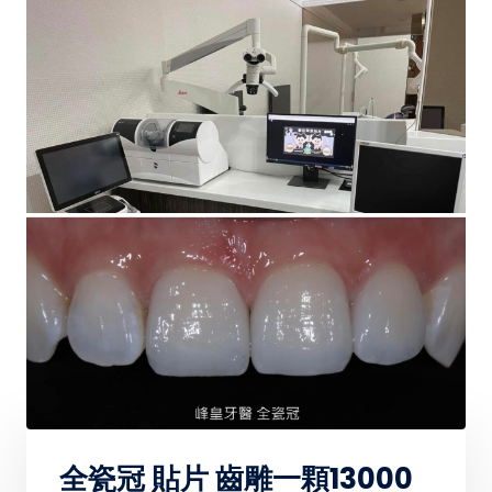
全瓷冠 貼片 齒雕一顆13000