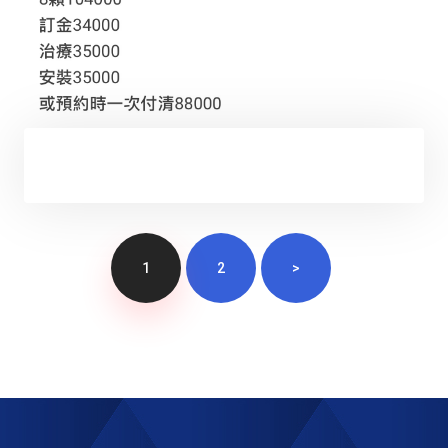
1
2
>